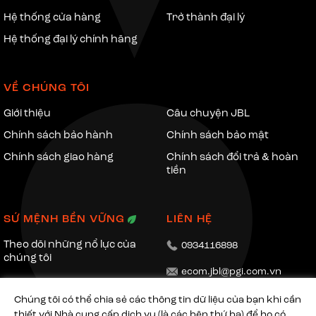
năng tương thích.
Hệ thống cửa hàng
Trở thành đại lý
Hệ thống đại lý chính hãng
VỀ CHÚNG TÔI
Giới thiệu
Câu chuyện JBL
Chính sách bảo hành
Chính sách bảo mật
Chính sách giao hàng
Chính sách đổi trả & hoàn
tiền
SỨ MỆNH BỀN VỮNG
LIÊN HỆ
Mic gạt ngắt tiếng cùng công nghệ
Theo dõi những nổ lực của
0934116898
chúng tôi
khử ồn và vọng âm
ecom.jbl@pgi.com.vn
Công nghệ khử tiếng vang và tiếng ồn đảm bảo giọng nói của
Chúng tôi có thể chia sẻ các thông tin dữ liệu của bạn khi cần
bạn được truyền đạt to rõ đến đồng đội. Và khi bạn cần tập
thiết với Nhà cung cấp dịch vụ (là các bên thứ ba) để họ có