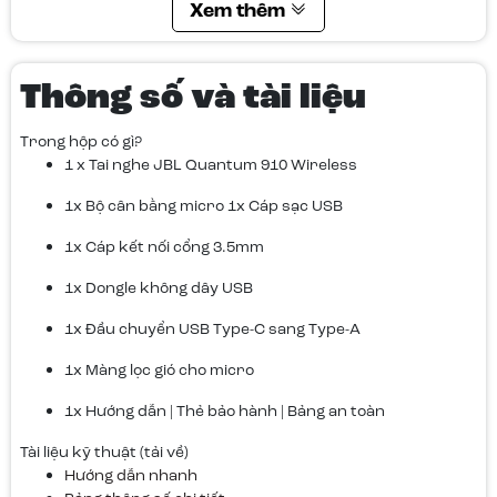
Xem thêm
Thông số và tài liệu
Trong hộp có gì?
1 x Tai nghe JBL Quantum 910 Wireless
1x Bộ cân bằng micro 1x Cáp sạc USB
Trải nghiệm công nghệ theo dõi
chuyển động đầu chuyên nghiệp
1x Cáp kết nối cổng 3.5mm
đỉnh cao JBL QuantumSPHERE
1x Dongle không dây USB
360™ trên PC
1x Đầu chuyển USB Type-C sang Type-A
Công nghệ âm thanh theo dõi chuyển động đầu JBL
1x Màng lọc gió cho micro
QuantumSPHERE 360™, được phát triển từ hệ thống JBL
1x Hướng dẫn | Thẻ bảo hành | Bảng an toàn
QuantumENGINE, thông qua dongle USB-C mang đến cho bạn
khả năng định vị âm thanh 3D tinh xảo ở cấp độ chuyên
Tài liệu kỹ thuật (tải về)
nghiệp trên máy tính. Thuật toán hiệu chỉnh chuyên sâu của
Hướng dẫn nhanh
JBL cùng cảm biến theo dõi chuyển động đầu tích hợp và