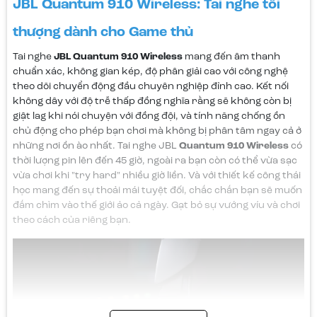
JBL Quantum 910 Wireless: Tai nghe tối
thượng dành cho Game thủ
Tai nghe
JBL Quantum 910 Wireless
mang đến âm thanh
chuẩn xác, không gian kép, độ phân giải cao với công nghệ
theo dõi chuyển động đầu chuyên nghiệp đỉnh cao. Kết nối
không dây với độ trễ thấp đồng nghĩa rằng sẽ không còn bị
giật lag khi nói chuyện với đồng đội, và tính năng chống ồn
chủ động cho phép bạn chơi mà không bị phân tâm ngay cả ở
những nơi ồn ào nhất. Tai nghe JBL
Quantum 910 Wireless
có
thời lượng pin lên đến 45 giờ, ngoài ra bạn còn có thể vừa sạc
vừa chơi khi "try hard" nhiều giờ liền. Và với thiết kế công thái
học mang đến sự thoải mái tuyệt đối, chắc chắn bạn sẽ muốn
đắm chìm vào thế giới ảo cả ngày. Gạt bỏ sự vướng víu và chơi
theo cách của riêng bạn.