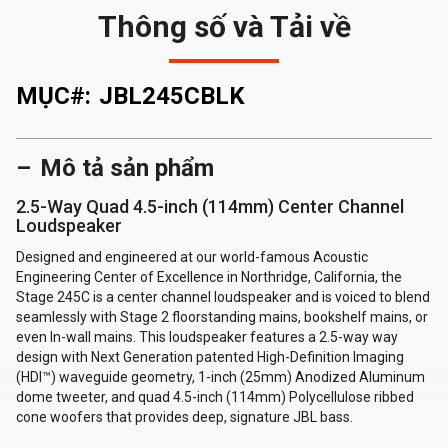
Thông số và Tải về
MỤC#:
JBL245CBLK
Mô tả sản phẩm
2.5-Way Quad 4.5-inch (114mm) Center Channel
Loudspeaker
Designed and engineered at our world-famous Acoustic
Engineering Center of Excellence in Northridge, California, the
Stage 245C is a center channel loudspeaker and is voiced to blend
seamlessly with Stage 2 floorstanding mains, bookshelf mains, or
even In-wall mains. This loudspeaker features a 2.5-way way
design with Next Generation patented High-Definition Imaging
(HDI™) waveguide geometry, 1-inch (25mm) Anodized Aluminum
dome tweeter, and quad 4.5-inch (114mm) Polycellulose ribbed
cone woofers that provides deep, signature JBL bass.