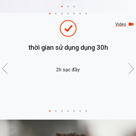
Video
thời gian sử dụng dụng 30h
1
ục
2h sạc đầy
1