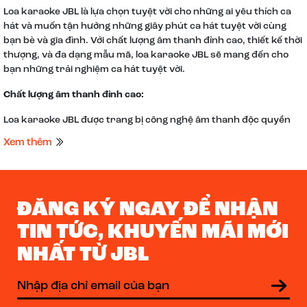
Loa karaoke JBL là lựa chọn tuyệt vời cho những ai yêu thích ca
hát và muốn tận hưởng những giây phút ca hát tuyệt vời cùng
bạn bè và gia đình. Với chất lượng âm thanh đỉnh cao, thiết kế thời
thượng, và đa dạng mẫu mã, loa karaoke JBL sẽ mang đến cho
bạn những trải nghiệm ca hát tuyệt vời.
Chất lượng âm thanh đỉnh cao:
Loa karaoke JBL được trang bị công nghệ âm thanh độc quyền
của JBL, mang đến âm thanh sống động, chân thực, với dải âm
Xem thêm
rộng, chi tiết, và âm bass mạnh mẽ. Bạn sẽ có thể thể hiện giọng
hát của mình một cách trọn vẹn nhất, với đầy đủ âm sắc và cảm
xúc.
ĐĂNG KÝ NGAY ĐỂ NHẬN
Thiết kế thời thượng:
TIN TỨC, KHUYẾN MÃI MỚI
Loa karaoke JBL có thiết kế thời thượng, sang trọng, phù hợp với
mọi không gian giải trí. Bạn có thể lựa chọn loa karaoke JBL để sử
NHẤT TỪ JBL
dụng trong phòng khách, phòng ngủ, hay bất cứ không gian nào
mà bạn muốn.
Đa dạng mẫu mã: