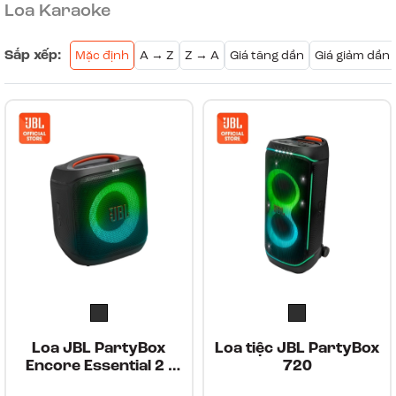
Loa Karaoke
Sắp xếp:
Mặc định
A → Z
Z → A
Giá tăng dần
Giá giảm dần
Loa JBL PartyBox
Loa tiệc JBL PartyBox
Encore Essential 2 -
720
Hàng Chính Hãng