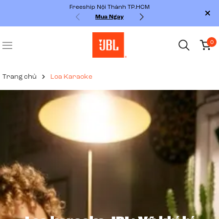
Freeship Nội Thành TP.HCM
Mua Ngay
0
Trang chủ
Loa Karaoke