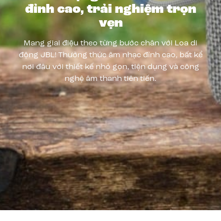
đỉnh cao, trải nghiệm trọn
vẹn
Mang giai điệu theo từng bước chân với Loa di
động JBL! Thưởng thức âm nhạc đỉnh cao, bất kể
nơi đâu với thiết kế nhỏ gọn, tiện dụng và công
nghệ âm thanh tiên tiến.