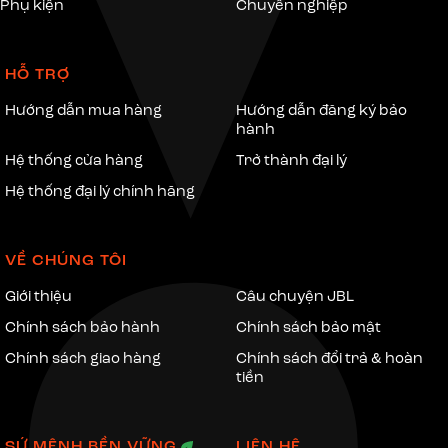
Phụ kiện
Chuyên nghiệp
HỖ TRỢ
Hướng dẫn mua hàng
Hướng dẫn đăng ký bảo
hành
Hệ thống cửa hàng
Trở thành đại lý
Hệ thống đại lý chính hãng
VỀ CHÚNG TÔI
Thiết kế nhỏ gọn, tiện dụng:
Giới thiệu
Câu chuyện JBL
Loa di động JBL có thiết kế nhỏ gọn, trọng lượng nhẹ, giúp bạn dễ
Chính sách bảo hành
Chính sách bảo mật
dàng mang theo bên mình. Bạn có thể mang loa theo khi đi du
lịch, dã ngoại, hoặc sử dụng ở bất cứ đâu.
Chính sách giao hàng
Chính sách đổi trả & hoàn
Tính năng hiện đại:
tiền
Loa di động JBL được trang bị nhiều tính năng hiện đại, đáp ứng
nhu cầu sử dụng của người dùng. Một số tính năng nổi bật có thể
SỨ MỆNH BỀN VỮNG
LIÊN HỆ