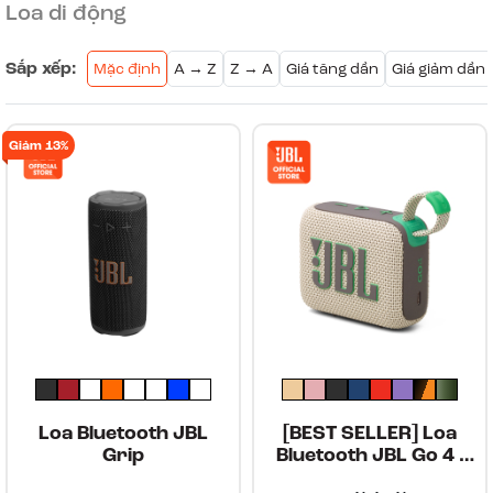
Loa di động
Sắp xếp:
Mặc định
A → Z
Z → A
Giá tăng dần
Giá giảm dần
Giảm 13%
Loa Bluetooth JBL
[BEST SELLER] Loa
Grip
Bluetooth JBL Go 4 -
Hàng Chính Hãng