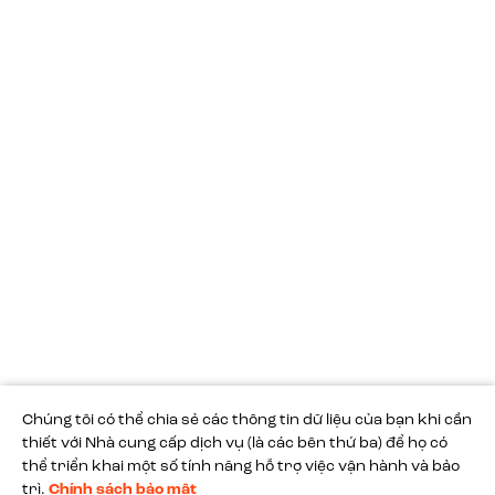
Nếu bạn đang tìm kiếm một chiếc loa di động chất lượng cao,
mang đến trải nghiệm âm thanh đỉnh cao, thì loa di động JBL là
một lựa chọn tuyệt vời. Với đa dạng mẫu mã, giá thành cạnh
tranh, JBL Online Store là địa chỉ uy tín để bạn lựa chọn cho mình
chiếc loa di động phù hợp nhất.
Truy cập ngay JBL Online Store để trải nghiệm các dòng loa di
động JBL và tận hưởng âm thanh đỉnh cao!
Chúng tôi có thể chia sẻ các thông tin dữ liệu của bạn khi cần
thiết với Nhà cung cấp dịch vụ (là các bên thứ ba) để họ có
Chat
thể triển khai một số tính năng hỗ trợ việc vận hành và bảo
trì.
Chính sách bảo mật