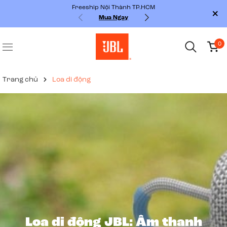
Freeship Nội Thành TP.HCM
Mua Ngay
0
Trang chủ
Loa di động
Loa di động JBL: Âm thanh