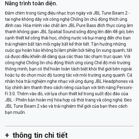
Nâng trình toàn diện.
Đắm chìm trong từng điệu nhạc trọn ngày với JBL Tune Beam 2 -
tai nghe không dây với công nghệ Chống ồn chủ động thích ứng
đỉnh cao. Hòa mình vào chất âm JBL Pure Bass đích thực cùng âm
thanh không gian JBL Spatial Sound sống động lên đến 48 giờ, bên
cạnh thiết kế công thái học, chống nước và bụi mang đến cho bạn
trải nghiệm bất tận mỗi ngày bất kể thời tiết. Tận hưởng những
cuộc gọi hoàn hảo không bị làm phiền bởi tiếng ồn xung quanh, tất
cả được điều khiển dễ dàng qua các thao tác chạm trực quan. Với
công nghệ Chống ồn chủ động thích ứng cùng Chế độ môi trường
thông minh, bạn có thể hoàn toàn tách biệt khỏi thế giới bên ngoài
hoặc tự do chọn mức độ tương tác với môi trường xung quanh. Cá
nhân hóa trải nghiệm nghe nhạc với ứng dụng JBL Headphones và
tùy chỉnh âm thanh theo cách riêng của bạn với tính năng Personi-
Fi 3.0. Thêm vào đó, với lựa chọn thiết kế trong suốt độc đáo của
JBL - Phiên bản hoàn mỹ hòa hợp cả thời trang và công nghệ. Đeo
JBL Tune Beam 2 vào và trải nghiệm thế giới của bạn theo cách
bạn muốn.
thông tin chi tiết