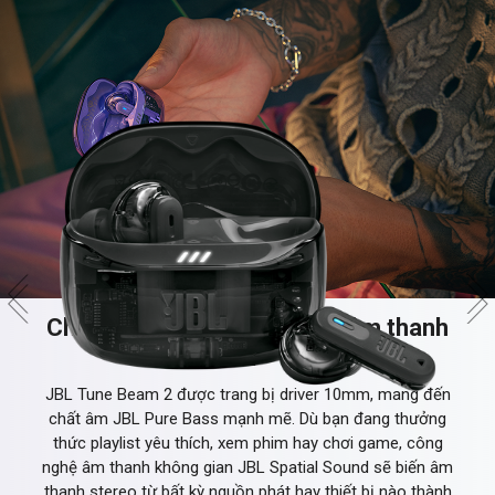
Chất âm JBL Pure Bass với âm thanh
không gian Spatial Sound
JBL Tune Beam 2 được trang bị driver 10mm, mang đến
chất âm JBL Pure Bass mạnh mẽ. Dù bạn đang thưởng
thức playlist yêu thích, xem phim hay chơi game, công
nghệ âm thanh không gian JBL Spatial Sound sẽ biến âm
thanh stereo từ bất kỳ nguồn phát hay thiết bị nào thành