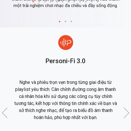
một trải nghiệm chơi nhạc đa chiều và đầy sống động.
Personi-Fi 3.0
he
Nghe và phiêu trọn vẹn trong từng giai điệu từ
T
u
playlist yêu thích. Cân chỉnh đường cong âm thanh
li
ải
cá nhân hóa khi sử dụng các công cụ tùy chỉnh
ễ
tương tác, kết hợp với thông tin chính xác về bạn và
t
ch
sở thích nghe nhạc, để tạo ra biểu đồ âm thanh
ểm
hoàn hảo, phù hợp nhất với bạn.
ạc