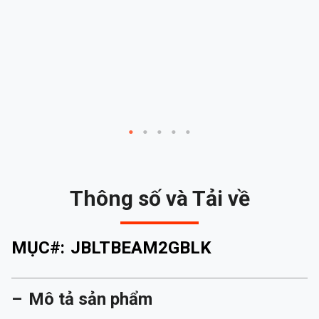
ai
y
ua
ra
iúp
tục
Thông số và Tải về
MỤC#:
JBLTBEAM2GBLK
Mô tả sản phẩm