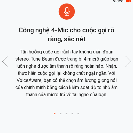
Video
Công nghệ 4-Mic cho cuộc gọi rõ
ràng, sắc nét
Tận hưởng cuộc gọi rảnh tay không gián đoạn
Ng
stereo. Tune Beam được trang bị 4 micrô giúp bạn
t
ảm
luôn nghe được âm thanh rõ ràng hoàn hảo. Nhận,
c
ờng
thực hiện cuộc gọi lại không chút ngại ngần. Với
n
m
VoiceAware, bạn có thể chọn âm lượng giọng nói
g
của chính mình bằng cách kiểm soát độ to nhỏ âm
thanh của micrô trả về tai nghe của bạn.