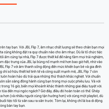
rên tay bạn. Với JBL Flip 7, âm nhạc chất lượng sẽ theo chân bạn mọi
 ta cũng không đặt ra quy chuẩn nào cho âm nhạc. Dù là tổ chức tiệc
tối ấm cúng tại nhà, Flip 7 được thiết kế để nâng tầm mọi trải nghiệm,
t âm đặc trưng của JBL lại bùng nổ mạnh mẽ hơn bao giờ hết, nhờ vào
JBL Flip 7 với âm thanh sống động đến mức khiến bạn bè và gia đình
chỉ sở hữu thiết kế tinh tế và công suất mạnh mẽ, JBL Flip 7 còn
 luôn hoàn hảo dù trải qua những thử thách khắc nghiệt. Với chuẩn
luôn sẵn sàng đồng hành cùng bạn trong mọi cuộc phiêu lưu. Và với
 trong 16 giờ, biến mọi khoảnh khắc thành những giai điệu tuyệt vời.
an tỏa đến mọi ngóc ngách? Giờ đây, điều đó hoàn toàn có thể. Ghép
a hơn (và nhiều người cùng tận hưởng hơn) với cùng một playlist, dù
tiệc tối từ sân sau ra sân trước. Tóm lại, không chỉ là loa di động.
lòng bàn tay bạn.