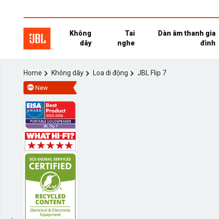
Không
Tai
Dàn âm thanh gia
dây
nghe
đình
Home
Không dây
Loa di động
JBL Flip 7
New