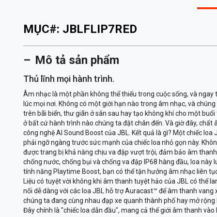
MỤC#:
JBLFLIP7RED
Mô tả sản phẩm
Thủ lĩnh mọi hành trình.
Âm nhạc là một phần không thể thiếu trong cuộc sống, và ngay t
lúc mọi nơi. Không có một giới hạn nào trong âm nhạc, và chúng
trên bãi biển, thư giãn ở sân sau hay tạo không khí cho một buổi 
ở bất cứ hành trình nào chúng ta đặt chân đến. Và giờ đây, chấ
công nghệ AI Sound Boost của JBL. Kết quả là gì? Một chiếc loa 
phải ngỡ ngàng trước sức mạnh của chiếc loa nhỏ gọn này. Không 
được trang bị khả năng chịu va đập vượt trội, đảm bảo âm thanh
chống nước, chống bụi và chống va đập IP68 hàng đầu, loa này 
tính năng Playtime Boost, bạn có thể tận hưởng âm nhạc liên tục
Liệu có tuyệt vời không khi âm thanh tuyệt hảo của JBL có thể l
nối dễ dàng với các loa JBL hỗ trợ Auracast™ để âm thanh vang x
chúng ta đang cùng nhau đạp xe quanh thành phố hay mở rộng buổi 
Đây chính là "chiếc loa dẫn đầu", mang cả thế giới âm thanh vào 