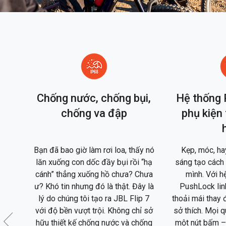
vải
Chống nước, chống bụi,
Hệ thống 
ằng
chống va đập
phụ kiện 
FSC
nhựa
Bạn đã bao giờ làm rơi loa, thấy nó
Kẹp, móc, ha
 làm
lăn xuống con dốc đầy bụi rồi “hạ
sáng tạo cách
hẩm
cánh” thẳng xuống hồ chưa? Chưa
mình. Với h
ạt
ư? Khó tin nhưng đó là thật. Đây là
PushLock linh
mực
lý do chúng tôi tạo ra JBL Flip 7
thoải mái thay 
với độ bền vượt trội. Không chỉ sở
sở thích. Mọi 
hữu thiết kế chống nước và chống
một nút bấm –