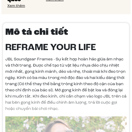
Xem thêm
Mô tả chi tiết
REFRAME YOUR LIFE
JBL Soundgear Frames - Sự kết hợp hoàn hảo giữa âm nhạc
và thời trang. Được chế tạo từ vật liệu nhựa dẻo chịu nhiệt
mới nhất, gọng kính mảnh, dẻo và nhẹ, thoải mái khi đeo trọn
ngày. Kính có ba màu trong mờ độc đáo và hai kiểu dáng thời
trang (Có thể thay thế bằng tròng kính theo độ cận của bạn
theo chỉ định của bác sĩ). Mở gọng kính để bật loa và đóng lại
khi muốn tắt. Khi đeo kính, chỉ cần chạm vào logo JBL trên cả
hai bên gọng kính để điều chỉnh âm lượng, trả lời cuộc gọi
hoặc chuyển bài chơi nhạc.