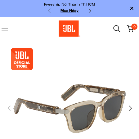
Freeship Nội Thành TP.HCM
Mua Ngay
0