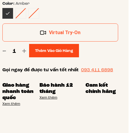
Color:
Amber
Virtual Try-On
Thêm Vào Giỏ Hàng
Gọi ngay để được tư vấn tốt nhất
093 411 6898
Giao hàng
Bảo hành 12
Cam kết
nhanh toàn
tháng
chính hãng
quốc
Xem thêm
Xem thêm