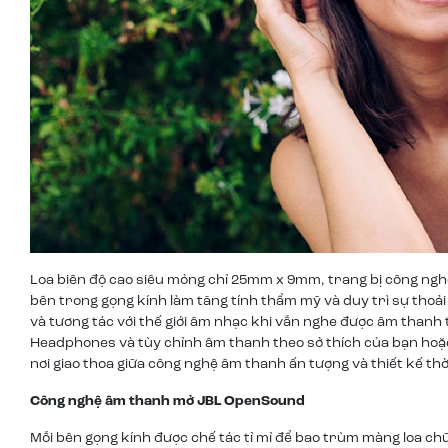
Loa biên độ cao siêu mỏng chỉ 25mm x 9mm, trang bị công n
bên trong gọng kính làm tăng tính thẩm mỹ và duy trì sự thoả
và tương tác với thế giới âm nhạc khi vẫn nghe được âm thanh
Headphones và tùy chỉnh âm thanh theo sở thích của bạn hoặc
nơi giao thoa giữa công nghệ âm thanh ấn tượng và thiết kế thờ
Công nghệ âm thanh mở JBL OpenSound
Mỗi bên gọng kính được chế tác tỉ mỉ để bao trùm màng loa ch