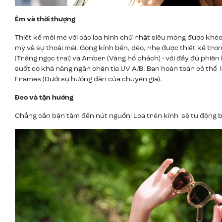
Êm và thời thượng
Thiết kế mới mẻ với các loa hình chữ nhật siêu mỏng được khé
mỹ và sự thoải mái. Gọng kính bền, dẻo, nhẹ được thiết kế tro
(Trắng ngọc trai) và Amber (Vàng hổ phách) - với đầy đủ phiê
suốt có khả năng ngăn chặn tia UV A/B. Bạn hoàn toàn có thể
Frames (Dưới sự hướng dẫn của chuyên gia).
Đeo và tận hưởng
Chẳng cần bận tâm đến nút nguồn! Loa trên kính sẽ tự động bật