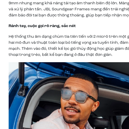
9mm nhưng mang khả năng tái tạo âm thanh biên độ lớn. Màng l
và xử lý phân tần. JBL Soundgear Frames mang đến trải nghi
đảm bảo đôi tai bạn được thông thoáng, giúp bạn tiếp nhận m
Rảnh tay, cuộc gọi rõ ràng, sắc nét
Hệ thống thu âm dạng chùm tia tiên tiến với 2 micrô trên một 
hai mô-đun và thuật toán loại bỏ tiếng vọng xa tuyến tính, đ
mạch. Thêm vào đó, thiết kế lọc gió thủy động học giúp giảm đ
thoại trong trẻo, bất kể bạn đang ở đâu thật đơn giản.