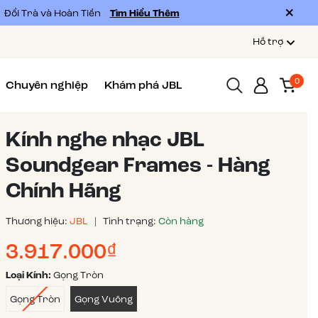
Đổi Trà và Hoàn Tiền
Tìm Hiểu Thêm
Hỗ trợ
0
Chuyên nghiệp
Khám phá JBL
Kính nghe nhạc JBL
Soundgear Frames - Hàng
Chính Hãng
Thương hiệu:
JBL
|
Tình trạng:
Còn hàng
3.917.000₫
Loại Kính:
Gọng Tròn
Gọng Tròn
Gọng Vuông