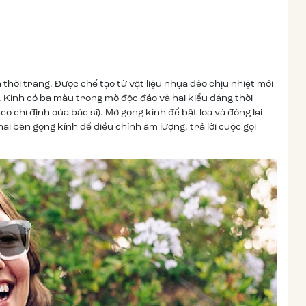
hời trang. Được chế tạo từ vật liệu nhựa dẻo chịu nhiệt mới
. Kính có ba màu trong mờ độc đáo và hai kiểu dáng thời
 chỉ định của bác sĩ). Mở gọng kính để bật loa và đóng lại
ai bên gọng kính để điều chỉnh âm lượng, trả lời cuộc gọi