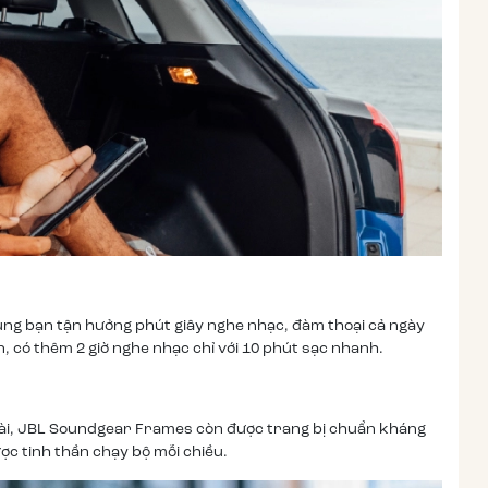
cùng bạn tận hưởng phút giây nghe nhạc, đàm thoại cả ngày
n, có thêm 2 giờ nghe nhạc chỉ với 10 phút sạc nhanh.
 dài, JBL Soundgear Frames còn được trang bị chuẩn kháng
ợc tinh thần chạy bộ mỗi chiều.